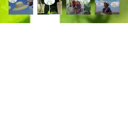
Hantverk från Madagaskar
med respekt för natur,
människa och tradition.
Hos La Maison Afrique FAIR TRADE är allt av natur- eller
returmaterial. Hantverk från småskalig miljövänlig
tillverkning. Båtfraktat.
Sedan start 1995 är La Maison Afrique FAIR TRADE en icke